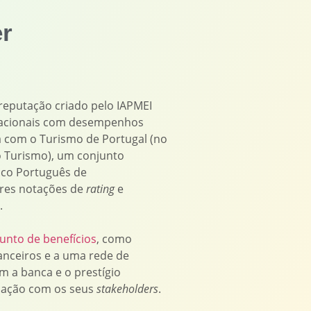
r
reputação criado pelo IAPMEI
 nacionais com desempenhos
a com o Turismo de Portugal (no
o Turismo), um conjunto
co Português de
res notações de
rating
e
.
unto de benefícios
, como
anceiros e a uma rede de
om a banca e o prestígio
elação com os seus
stakeholders
.