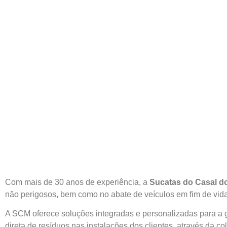
Com mais de 30 anos de experiência, a
Sucatas do Casal d
não perigosos, bem como no abate de veículos em fim de vid
A SCM oferece soluções integradas e personalizadas para a g
direta de resíduos nas instalações dos clientes, através da c