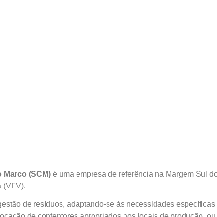
o Marco (SCM)
é uma empresa de referência na Margem Sul do 
a (VFV).
estão de resíduos, adaptando-se às necessidades específicas 
olocação de contentores apropriados nos locais de produção, ou